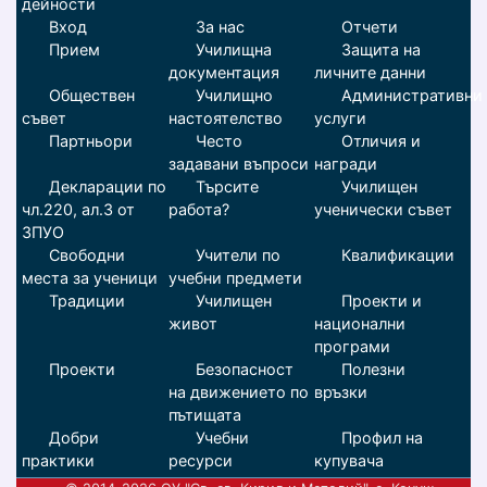
дейности
Вход
За нас
Отчети
Прием
Училищна
Защита на
документация
личните данни
Обществен
Училищно
Административни
съвет
настоятелство
услуги
Партньори
Често
Отличия и
задавани въпроси
награди
Декларации по
Търсите
Училищен
чл.220, ал.3 от
работа?
ученически съвет
ЗПУО
Свободни
Учители по
Квалификации
места за ученици
учебни предмети
Традиции
Училищен
Проекти и
живот
национални
програми
Проекти
Безопасност
Полезни
на движението по
връзки
пътищата
Добри
Учебни
Профил на
практики
ресурси
купувача